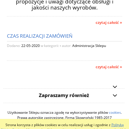
propozycje i uwagi dotyczące obsługi i
jakości naszych wyrobów.
czytaj całość »
CZAS REALIZACJI ZAMÓWIEŃ
Dodano:
22-05-2020
w kategorii:
-
autor:
Administracja Sklepu
czytaj całość »
Zapraszamy również
Użytkowanie Sklepu oznacza zgodę na wykorzystywanie plików
cookies
.
Prawa autorskie zastrzeżone. Firma Skowroński 1985-2017
Strona korzysta z plików cookies w celu realizacji usług i zgodnie z
Polityką